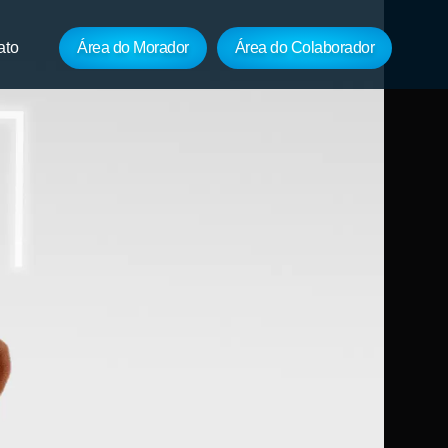
ato
Área do Morador
Área do Colaborador