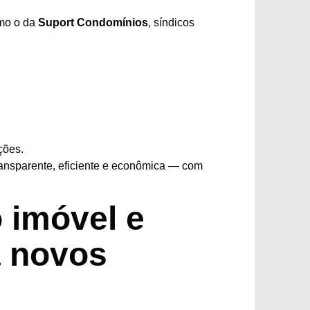
omo o da
Suport Condomínios
, síndicos
ções.
ansparente, eficiente e econômica — com
o imóvel e
a novos