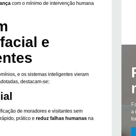
rança
com o mínimo de intervenção humana
om
acial e
entes
ínios, e os sistemas inteligentes vieram
adotadas, destacam-se:
ial
Fa
ificação de moradores e visitantes sem
a 
rápido, prático e
reduz falhas humanas
na
fo